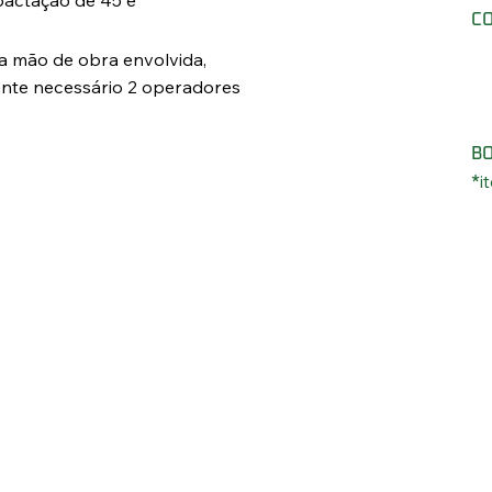
CO
a mão de obra envolvida,
nte necessário 2 operadores
B
i
*