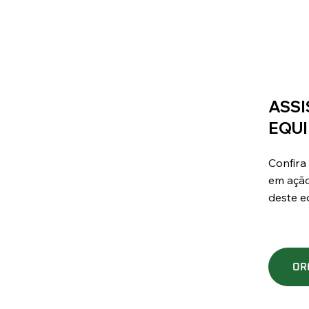
ASSI
EQU
Confira
em ação
deste e
OR