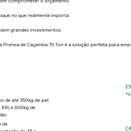
s sem comprometer o orçamento.
foque no que realmente importa.
s sem grandes investimentos.
sa Prensa de Caçamba 70 Ton é a solução perfeita para emp
ES
i
*
os de até 350kg de pet
 AR) e 600kg de
lão
a de
C
actação de 45 e