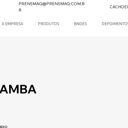
PRENSMAQ@PRENSMAQ.COM.B
CACHOEI
R
A EMPRESA
PRODUTOS
BNDES
DEPOIMENTO
ÇAMBA
aixo