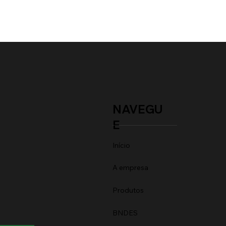
NAVEGU
E
Início
A empresa
Produtos
BNDES