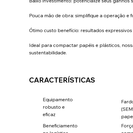
Baixo investimento: potencialize seus ganho
Pouca mão de obra: simplifique a operação e 
Ótimo custo benefício: resultados expressivo
Ideal para compactar papéis e plásticos, nos
sustentabilidade.
CARACTERÍSTICAS
Equipamento
Fard
robusto e
(SEM
eficaz
pape
Beneficiamento
Forç
na logística
comp